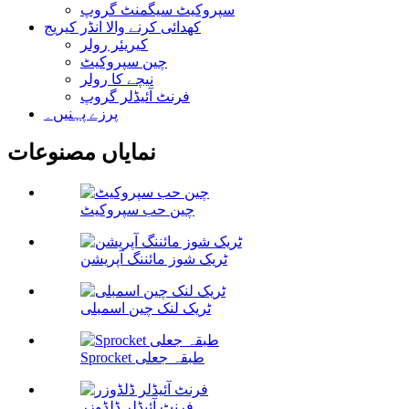
سپروکیٹ سیگمنٹ گروپ
کھدائی کرنے والا انڈر کیریج
کیریئر رولر
چین سپروکیٹ
نیچے کا رولر
فرنٹ آئیڈلر گروپ
پرزے پہنیں۔
نمایاں مصنوعات
چین حب سپروکیٹ
ٹریک شوز مائننگ آپریشن
ٹریک لنک چین اسمبلی
Sprocket طبقہ جعلی
فرنٹ آئیڈلر ڈلڈوزر