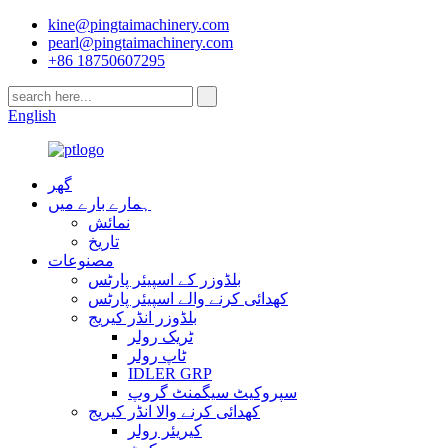
kine@pingtaimachinery.com
pearl@pingtaimachinery.com
+86 18750607295
English
گھر
ہمارے بارے میں
نمائش
تاریخ
مصنوعات
بلڈوزر کے اسپیئر پارٹس
کھدائی کرنے والے اسپیئر پارٹس
بلڈوزر انڈر کیریج
ٹریک رولر
ٹاپ رولر
IDLER GRP
سپروکیٹ سیگمنٹ گروپ
کھدائی کرنے والا انڈر کیریج
کیریئر رولر