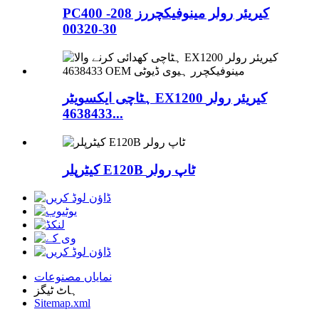
PC400 کیریئر رولر مینوفیکچررز 208-
30-00320
ہٹاچی ایکسویٹر EX1200 کیریئر رولر
4638433...
کیٹرپلر E120B ٹاپ رولر
نمایاں مصنوعات
ہاٹ ٹیگز
Sitemap.xml