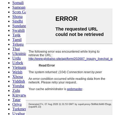
Somali
Samoan
Scots Gaelic
Shona
Sindhi
Sundanese
Swahili
Tajik
Tamil
Telugu
Thai
Ukrainian
Urdu
Uzbek
Vietnamese
Welsh
Xhosa
Yiddish
Yoruba
Zulu
Kinyarwanda
Tatar
Oriya
Turkmen
Uyghur