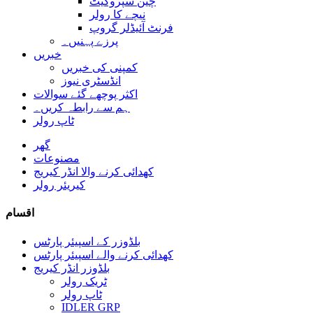
چین سپروکیٹ
نیچے کا رولر
فرنٹ آئیڈلر گروپ
پرزے پہنیں۔
خبریں
کمپنی کی خبریں
انڈسٹری نیوز
اکثر پوچھے گئے سوالات
ہم سے رابطہ کریں۔
ٹاپ رولر
گھر
مصنوعات
کھدائی کرنے والا انڈر کیریج
کیریئر رولر
اقسام
بلڈوزر کے اسپیئر پارٹس
کھدائی کرنے والے اسپیئر پارٹس
بلڈوزر انڈر کیریج
ٹریک رولر
ٹاپ رولر
IDLER GRP