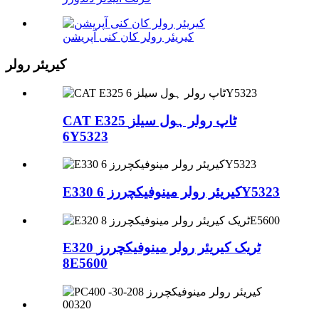
کیریئر رولر کان کنی آپریشن
کیریئر رولر
CAT E325 ٹاپ رولر ہول سیلز
6Y5323
E330 کیریئر رولر مینوفیکچررز 6Y5323
E320 ٹریک کیریئر رولر مینوفیکچررز
8E5600