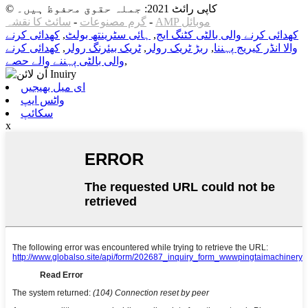
© کاپی رائٹ 2021: جملہ حقوق محفوظ ہیں۔
AMP موبائل
-
گرم مصنوعات
-
سائٹ کا نقشہ
کھدائی کرنے والی بالٹی کٹنگ ایج
,
ہائی سٹرینتھ بولٹ
,
کھدائی کرنے
والا انڈر کیریج پہننا
,
ربڑ ٹریک رولر
,
ٹریک بیئرنگ رولر
,
کھدائی کرنے
,
والی بالٹی پہننے والے حصے
ای میل بھیجیں
واٹس ایپ
سکائپ
x