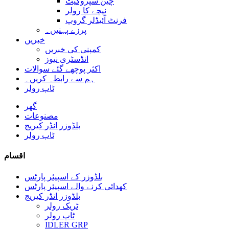
چین سپروکیٹ
نیچے کا رولر
فرنٹ آئیڈلر گروپ
پرزے پہنیں۔
خبریں
کمپنی کی خبریں
انڈسٹری نیوز
اکثر پوچھے گئے سوالات
ہم سے رابطہ کریں۔
ٹاپ رولر
گھر
مصنوعات
بلڈوزر انڈر کیریج
ٹاپ رولر
اقسام
بلڈوزر کے اسپیئر پارٹس
کھدائی کرنے والے اسپیئر پارٹس
بلڈوزر انڈر کیریج
ٹریک رولر
ٹاپ رولر
IDLER GRP