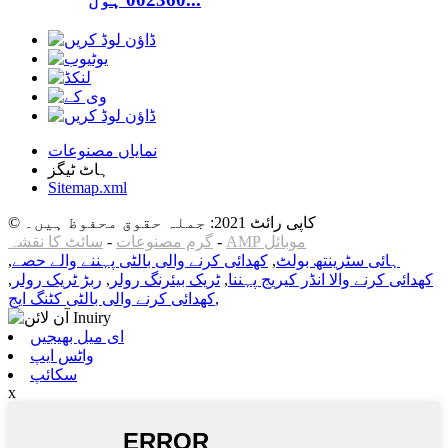
نمایاں مصنوعات
ہاٹ ٹیگز
Sitemap.xml
© کاپی رائٹ 2021: جملہ حقوق محفوظ ہیں۔
سائٹ کا نقشہ
-
گرم مصنوعات
-
AMP موبائل
,
کھدائی کرنے والی بالٹی پہننے والے حصے
,
ہائی سٹرینتھ بولٹ
,
ربڑ ٹریک رولر
,
ٹریک بیئرنگ رولر
,
کھدائی کرنے والا انڈر کیریج پہننا
کھدائی کرنے والی بالٹی کٹنگ ایج
,
ای میل بھیجیں
واٹس ایپ
سکائپ
x