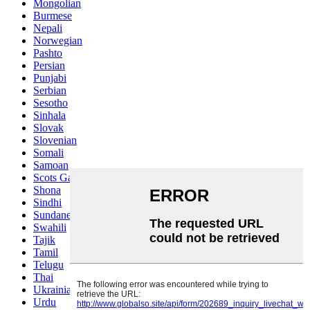
Mongolian
Burmese
Nepali
Norwegian
Pashto
Persian
Punjabi
Serbian
Sesotho
Sinhala
Slovak
Slovenian
Somali
Samoan
Scots Gaelic
Shona
Sindhi
Sundanese
Swahili
Tajik
Tamil
Telugu
Thai
Ukrainian
Urdu