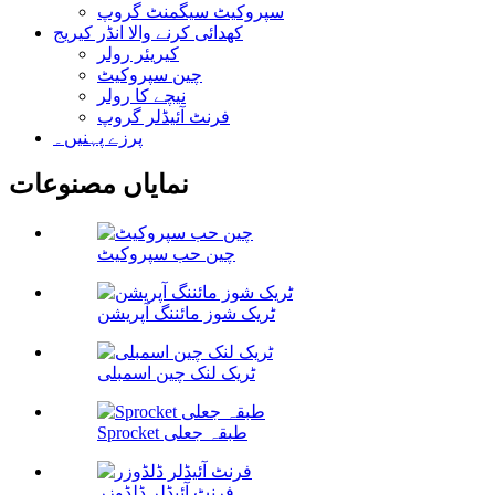
سپروکیٹ سیگمنٹ گروپ
کھدائی کرنے والا انڈر کیریج
کیریئر رولر
چین سپروکیٹ
نیچے کا رولر
فرنٹ آئیڈلر گروپ
پرزے پہنیں۔
نمایاں مصنوعات
چین حب سپروکیٹ
ٹریک شوز مائننگ آپریشن
ٹریک لنک چین اسمبلی
Sprocket طبقہ جعلی
فرنٹ آئیڈلر ڈلڈوزر