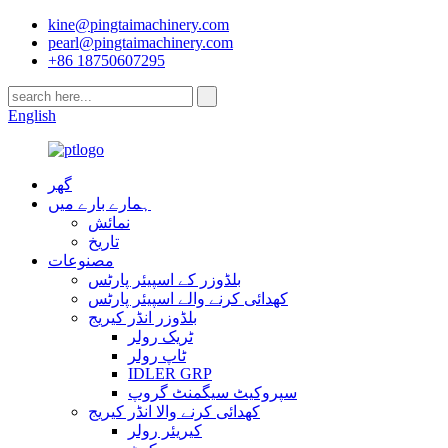
kine@pingtaimachinery.com
pearl@pingtaimachinery.com
+86 18750607295
English
گھر
ہمارے بارے میں
نمائش
تاریخ
مصنوعات
بلڈوزر کے اسپیئر پارٹس
کھدائی کرنے والے اسپیئر پارٹس
بلڈوزر انڈر کیریج
ٹریک رولر
ٹاپ رولر
IDLER GRP
سپروکیٹ سیگمنٹ گروپ
کھدائی کرنے والا انڈر کیریج
کیریئر رولر