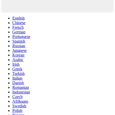
English
Chinese
French
German
Portuguese
Spanish
Russian
Japanese
Korean
Arabic
Irish
Greek
Turkish
Italian
Danish
Romanian
Indonesian
Czech
Afrikaans
Swedish
Polish